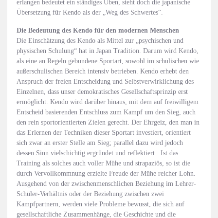
erlangen bedeutet ein ständiges Üben, steht doch die japanische
Übersetzung für Kendo als der „Weg des Schwertes“.
Die Bedeutung des Kendo für den modernen Menschen
Die Einschätzung des Kendo als Mittel zur „psychischen und
physischen Schulung“ hat in Japan Tradition. Darum wird Kendo,
als eine an Regeln gebundene Sportart, sowohl im schulischen wie
außerschulischen Bereich intensiv betrieben. Kendo erhebt den
Anspruch der freien Entscheidung und Selbstverwirklichung des
Einzelnen, dass unser demokratisches Gesellschaftsprinzip erst
ermöglicht. Kendo wird darüber hinaus, mit dem auf freiwilligem
Entscheid basierenden Entschluss zum Kampf um den Sieg, auch
den rein sportorientierten Zielen gerecht. Der Ehrgeiz, den man in
das Erlernen der Techniken dieser Sportart investiert, orientiert
sich zwar an erster Stelle am Sieg; parallel dazu wird jedoch
dessen Sinn vielschichtig ergründet und reflektiert. Ist das
Training als solches auch voller Mühe und strapaziös, so ist die
durch Vervollkommnung erzielte Freude der Mühe reicher Lohn.
Ausgehend von der zwischenmenschlichen Beziehung im Lehrer-
Schüler-Verhältnis oder der Beziehung zwischen zwei
Kampfpartnern, werden viele Probleme bewusst, die sich auf
gesellschaftliche Zusammenhänge, die Geschichte und die