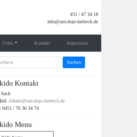
451 / 47 34 18
info@uni-dojo-luebeck.de
Fotos
Kontakt
Impressum
kido Kontakt
t Sach
ail:
Aikido@uni-dojo-luebeck.de
: 0451 / 70 36 34 74
kido Menu