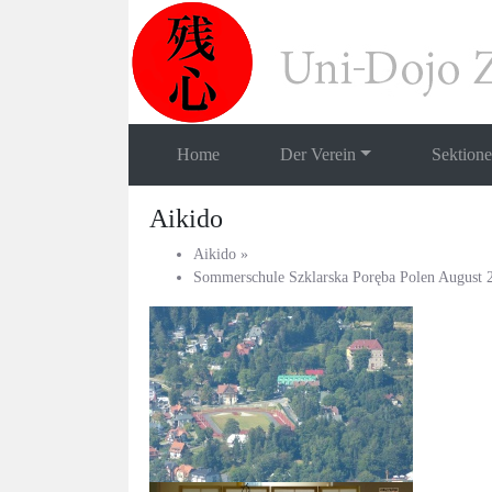
Home
Der Verein
Sektion
Aikido
Aikido
»
Sommerschule Szklarska Poręba Polen August 