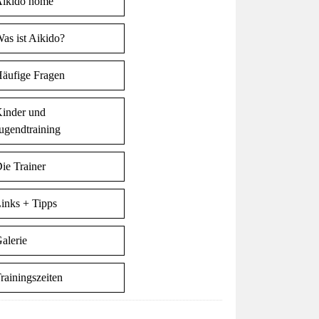
ikido home
as ist Aikido?
äufige Fragen
inder und
ugendtraining
ie Trainer
inks + Tipps
alerie
rainingszeiten