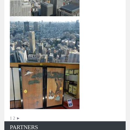
1
2
►
PARTNERS