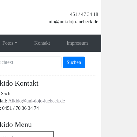
451 / 47 34 18
info@uni-dojo-luebeck.de
Fotos
Kontakt
Impressum
kido Kontakt
t Sach
ail:
Aikido@uni-dojo-luebeck.de
: 0451 / 70 36 34 74
kido Menu