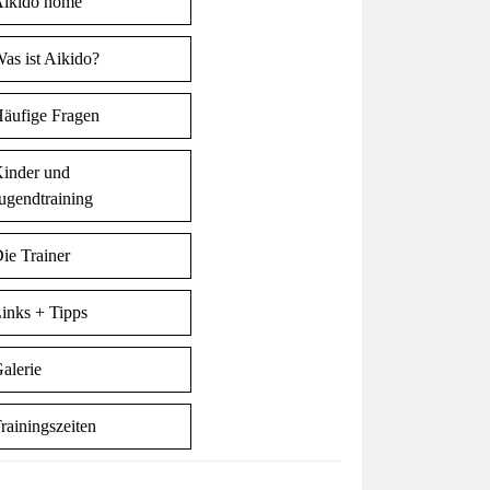
ikido home
as ist Aikido?
äufige Fragen
inder und
ugendtraining
ie Trainer
inks + Tipps
alerie
rainingszeiten