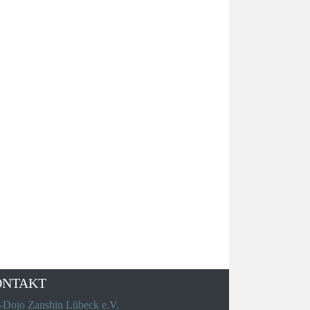
ONTAKT
-Dojo Zanshin Lübeck e.V.